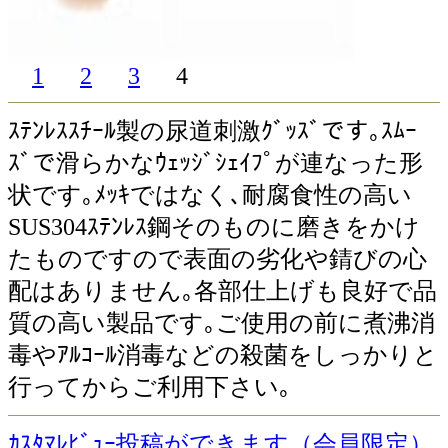
1
2
3
4
ｽﾃﾝﾚｽｽﾁｰﾙ製の尿道刺激ｸﾞｯｽﾞです｡ｽﾑｰ
ｽﾞで滑らかなｳｪｯｼﾞｼｪｲﾌﾟが連なった形
状です｡ﾒｯｷではなく､耐腐食性の高い
SUS304ｽﾃﾝﾚｽ鋼そのものに磨きをかけ
たものですので表面の劣化や錆びの心
配はありません｡各部仕上げも良好で品
質の高い製品です｡ご使用の前に煮沸消
毒やｱﾙｺｰﾙ消毒などの殺菌をしっかりと
行ってからご利用下さい｡
ｶｽﾀﾏﾚﾋﾞｭｰ投稿ができます（会員限定）