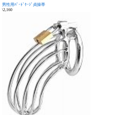
男性用ﾊﾞｰﾄﾞｹｰｼﾞ貞操帯
\2,160