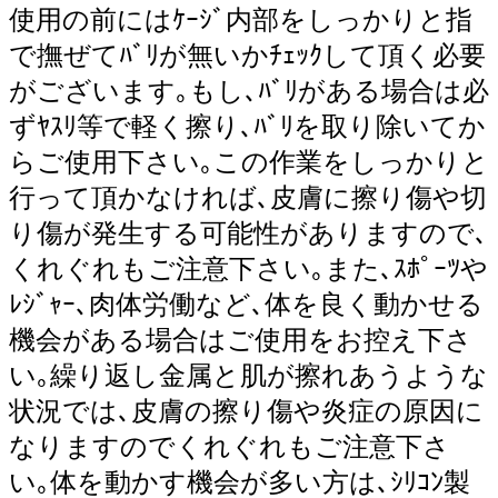
使用の前にはｹｰｼﾞ内部をしっかりと指
で撫ぜてﾊﾞﾘが無いかﾁｪｯｸして頂く必要
がございます｡もし､ﾊﾞﾘがある場合は必
ずﾔｽﾘ等で軽く擦り､ﾊﾞﾘを取り除いてか
らご使用下さい｡この作業をしっかりと
行って頂かなければ､皮膚に擦り傷や切
り傷が発生する可能性がありますので､
くれぐれもご注意下さい｡また､ｽﾎﾟｰﾂや
ﾚｼﾞｬｰ､肉体労働など､体を良く動かせる
機会がある場合はご使用をお控え下さ
い｡繰り返し金属と肌が擦れあうような
状況では､皮膚の擦り傷や炎症の原因に
なりますのでくれぐれもご注意下さ
い｡体を動かす機会が多い方は､ｼﾘｺﾝ製