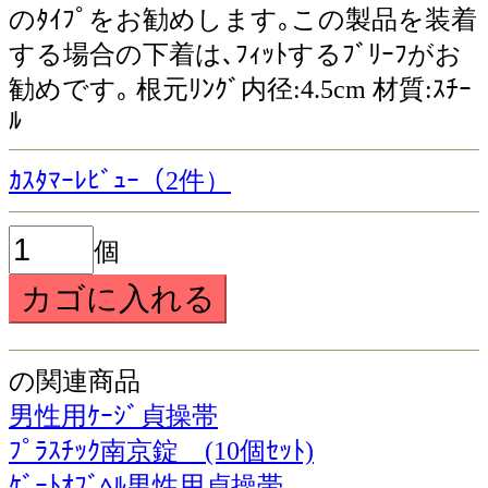
のﾀｲﾌﾟをお勧めします｡この製品を装着
する場合の下着は､ﾌｨｯﾄするﾌﾞﾘｰﾌがお
勧めです｡ 根元ﾘﾝｸﾞ内径:4.5cm 材質:ｽﾁｰ
ﾙ
ｶｽﾀﾏｰﾚﾋﾞｭｰ（2件）
個
の関連商品
男性用ｹｰｼﾞ貞操帯
ﾌﾟﾗｽﾁｯｸ南京錠 (10個ｾｯﾄ)
ｹﾞｰﾄｵﾌﾞﾍﾙ男性用貞操帯