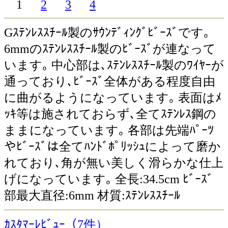
1
2
3
4
Gｽﾃﾝﾚｽｽﾁｰﾙ製のｻｳﾝﾃﾞｨﾝｸﾞﾋﾞｰｽﾞです｡
6mmのｽﾃﾝﾚｽｽﾁｰﾙ製のﾋﾞｰｽﾞが連なって
います｡ 中心部は､ｽﾃﾝﾚｽｽﾁｰﾙ製のﾜｲﾔｰが
通っており､ﾋﾞｰｽﾞ全体がある程度自由
に曲がるようになっています｡ 表面はﾒ
ｯｷ等は施されておらず､全てｽﾃﾝﾚｽ鋼の
ままになっています｡ 各部は先端ﾊﾟｰﾂ
やﾋﾞｰｽﾞは全てﾊﾝﾄﾞﾎﾟﾘｯｼｭによって磨か
れており､角が無い美しく滑らかな仕上
げになっています｡ 全長:34.5cm ﾋﾞｰｽﾞ
部最大直径:6mm 材質:ｽﾃﾝﾚｽｽﾁｰﾙ
ｶｽﾀﾏｰﾚﾋﾞｭｰ（7件）