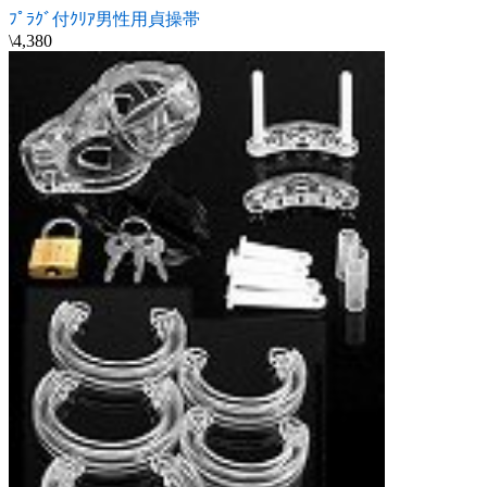
ﾌﾟﾗｸﾞ付ｸﾘｱ男性用貞操帯
\4,380