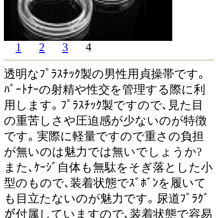
1
2
3
4
透明なﾌﾟﾗｽﾁｯｸ製の男性用貞操帯です｡
ﾊﾟｰﾄﾅｰの射精や性交を管理する際に利
用します｡ ﾌﾟﾗｽﾁｯｸ製ですので､見た目
の重苦しさや圧迫感が少ないのが特徴
です｡ 実際に軽量ですので重さの負担
が無いのは魅力では無いでしょうか?
また､ｹｰｼﾞ自体も無駄をそぎ落とした小
型のもので､装着状態でｽﾞﾎﾞﾝを履いて
も目立たないのが魅力です｡ 尿道ﾌﾟﾗｸﾞ
が付属していますので､装着状態で容易