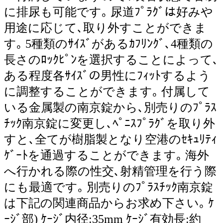
に排尿も可能です｡ 尿道ﾌﾟﾗｸﾞは好みや
用途に応じて､取り外すことができま
す｡ 5種類のｻｲｽﾞがあるｶﾌﾘﾝｸﾞ､4種類の
長さのﾛｯｸﾋﾟﾝを選択することによって､
ある程度各ｻｲｽﾞの男性にﾌｨｯﾄするよう
に調整することができます｡ 付属して
いる金属製の南京錠から､別売りのﾌﾟﾗｽ
ﾁｯｸ南京錠に変更し､ﾍﾟﾆｽﾌﾟﾗｸﾞを取り外
すと､全てが樹脂製となり空港のｾｷｭﾘﾃｨ
ｹﾞｰﾄを通過することができます｡ 海外
へ行かれる際の性交､射精管理を行う際
にも最適です｡ 別売りのﾌﾟﾗｽﾁｯｸ南京錠
は下記の関連商品からお求め下さい｡ ｹ
ｰｼﾞ部) ｹｰｼﾞ内径:35mm ｹｰｼﾞ有効長:約