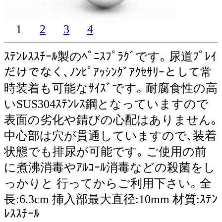
1
2
3
4
ｽﾃﾝﾚｽｽﾁｰﾙ製のﾍﾟﾆｽﾌﾟﾗｸﾞです｡ 尿道ﾌﾟﾚｲ
だけでなく､ﾉﾝﾋﾟｱｯｼﾝｸﾞｱｸｾｻﾘｰとして常
時装着も可能なｻｲｽﾞです｡ 耐腐食性の高
いSUS304ｽﾃﾝﾚｽ鋼となっていますので
表面の劣化や錆びの心配はありません｡
中心部は穴が貫通していますので､装着
状態でも排尿が可能です｡ ご使用の前
に煮沸消毒やｱﾙｺｰﾙ消毒などの殺菌をし
っかりと 行ってからご利用下さい｡ 全
長:6.3cm 挿入部最大直径:10mm 材質:ｽﾃﾝ
ﾚｽｽﾁｰﾙ