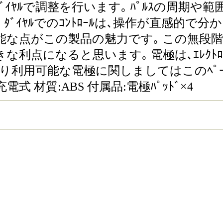
ﾀﾞｲﾔﾙで調整を行います｡ ﾊﾟﾙｽの周期や範
ﾞｲﾔﾙでのｺﾝﾄﾛｰﾙは､操作が直感的で分
な点がこの製品の魅力です｡ この無段階
点になると思います｡ 電極は､ｴﾚｸﾄﾛﾊ
り利用可能な電極に関しましてはこのﾍﾟ
B充電式 材質:ABS 付属品:電極ﾊﾟｯﾄﾞ×4