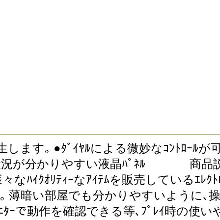
します｡ ●ﾀﾞｲﾔﾙによる微妙なｺﾝﾄﾛｰﾙが可能
作状況が分かりやすい液晶ﾊﾟﾈﾙ 商品説明 独My
々なﾊｲｸｵﾘﾃｨｰなｱｲﾃﾑを販売しているｴﾚｸﾄﾛﾌ
ます｡ 薄暗い部屋でも分かりやすいように､
晶ﾓﾆﾀｰで動作を確認できる等､ﾌﾟﾚｲ時の