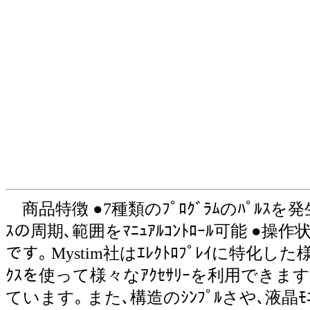
商品特徴 ●7種類のﾌﾟﾛｸﾞﾗﾑのﾊﾟﾙｽを発生
ｽの周期､範囲をﾏﾆｭｱﾙｺﾝﾄﾛｰﾙ可能 ●操
です｡ Mystim社はｴﾚｸﾄﾛﾌﾟﾚｲに特化した様
ｸｽを使って様々なｱｸｾｻﾘｰを利用でき
ています｡ また､構造のｼﾝﾌﾟﾙさや､液