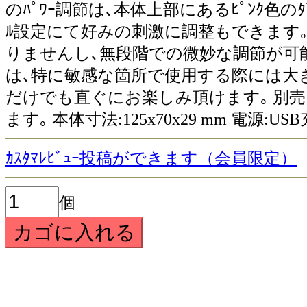
のﾊﾟﾜｰ調節は､本体上部にあるﾋﾟﾝｸ色の
ﾙ設定にて好みの刺激に調整もできます｡ ﾀ
りませんし､無段階での微妙な調節が可能
は､特に敏感な箇所で使用する際には大きな利
だけでも直ぐにお楽しみ頂けます｡ 別売
ます｡ 本体寸法:125x70x29 mm 電源:US
ｶｽﾀﾏﾚﾋﾞｭｰ投稿ができます（会員限定）
個
の関連商品
ｴﾚｸﾄﾛﾊﾟｯﾄﾞ2枚ｾｯﾄ