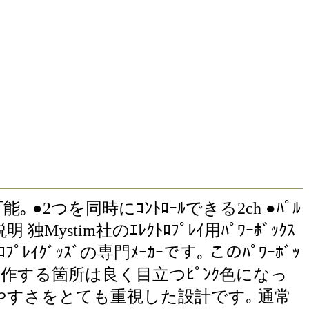
｡ ●2つを同時にｺﾝﾄﾛｰﾙできる2ch ●ﾊﾟﾙ
stim社のｴﾚｸﾄﾛﾌﾟﾚｲ用ﾊﾟﾜｰﾎﾞｯｸｽ
ﾟﾚｲｸﾞｯｽﾞの専門ﾒｰｶｰです｡ このﾊﾟﾜｰﾎﾞｯ
操作する箇所は良く目立つﾋﾟﾝｸ色になっ
使いやすさをとても重視した設計です｡ 通常