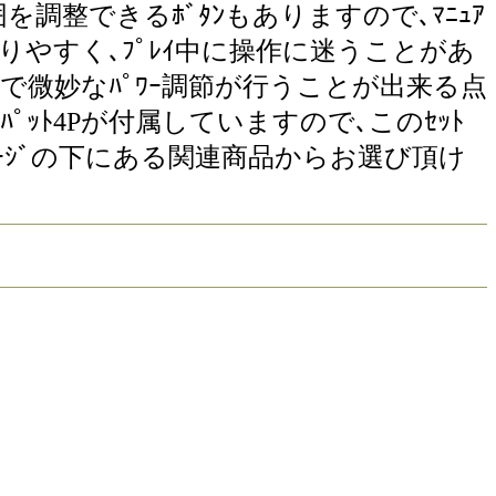
囲を調整できるﾎﾞﾀﾝもありますので､ﾏﾆｭｱ
かりやすく､ﾌﾟﾚｲ中に操作に迷うことがあ
で微妙なﾊﾟﾜｰ調節が行うことが出来る点
ﾟｯﾄ4Pが付属していますので､このｾｯﾄ
ｰｼﾞの下にある関連商品からお選び頂け