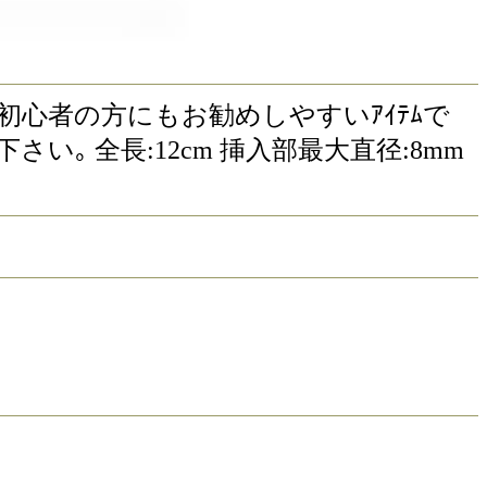
ﾟﾚｲ初心者の方にもお勧めしやすいｱｲﾃﾑで
｡ 全長:12cm 挿入部最大直径:8mm