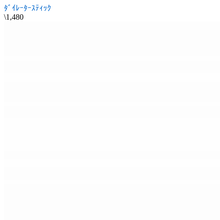
ﾀﾞｲﾚｰﾀｰｽﾃｨｯｸ
\1,480