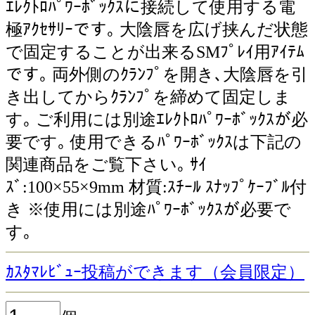
ｴﾚｸﾄﾛﾊﾟﾜｰﾎﾞｯｸｽに接続して使用する電
極ｱｸｾｻﾘｰです｡ 大陰唇を広げ挟んだ状態
で固定することが出来るSMﾌﾟﾚｲ用ｱｲﾃﾑ
です｡ 両外側のｸﾗﾝﾌﾟを開き､大陰唇を引
き出してからｸﾗﾝﾌﾟを締めて固定しま
す｡ ご利用には別途ｴﾚｸﾄﾛﾊﾟﾜｰﾎﾞｯｸｽが必
要です｡ 使用できるﾊﾟﾜｰﾎﾞｯｸｽは下記の
関連商品をご覧下さい｡ ｻｲ
ｽﾞ:100×55×9mm 材質:ｽﾁｰﾙ ｽﾅｯﾌﾟｹｰﾌﾞﾙ付
き ※使用には別途ﾊﾟﾜｰﾎﾞｯｸｽが必要で
す｡
ｶｽﾀﾏﾚﾋﾞｭｰ投稿ができます（会員限定）