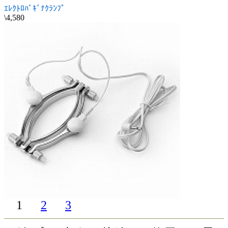
ｴﾚｸﾄﾛﾊﾞｷﾞﾅｸﾗﾝﾌﾟ
\4,580
1
2
3