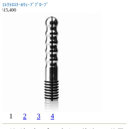
ｴﾚｸﾄﾛｽﾁｰﾙｳｪｰﾌﾞﾌﾟﾛｰﾌﾞ
\15,400
1
2
3
4