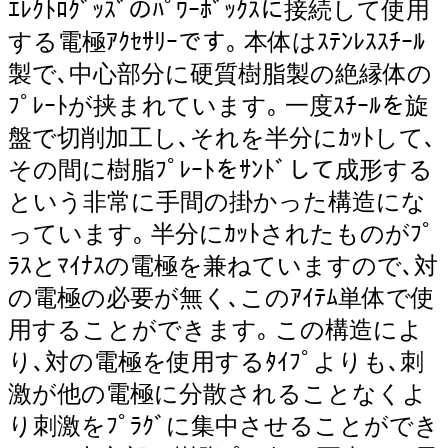
ｴﾚｸﾄﾛｸﾞｯｽﾞのﾊﾟﾜｰﾎﾞｯｸｽに接続して使用
する電極ｱｸｾｻﾘｰです｡ 本体はｽﾃﾝﾚｽｽﾁｰﾙ
製で､中心部分に硬質樹脂製の絶縁体の
ﾌﾟﾚｰﾄが挟まれています｡ 一度ｽﾁｰﾙを旋
盤で切削加工し､それを半分にｶｯﾄして､
その間に樹脂ﾌﾟﾚｰﾄをｻﾝﾄﾞして成形する
という非常に手間の掛かった構造にな
っています｡ 半分にｶｯﾄされたものがﾌﾟ
ﾗｽとﾏｲﾅｽの電極を兼ねていますので､対
の電極の必要が無く､このｱｲﾃﾑ単体で使
用することができます｡ この構造によ
り､対の電極を使用するﾀｲﾌﾟよりも､刺
激が他の電極に分散されることなくよ
り刺激をﾌﾟﾗｸﾞに集中させることができ