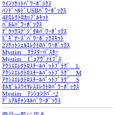
ﾂｲﾝｿｹｯﾄﾊﾟﾜｰﾎﾞｯｸｽ
ﾊﾝﾄﾞﾍﾙﾄﾞUSBﾊﾟﾜｰﾎﾞｯｸｽ
4Pｴﾚｸﾄﾛｶｯﾌﾟﾙｷｯﾄ
ﾊﾟﾙﾑﾊﾟﾜｰﾎﾞｯｸｽ
ﾃﾞﾗｯｸｽﾃﾞｼﾞﾀﾙﾊﾟﾜｰﾎﾞｯｸｽ
ﾋﾞｷﾞﾅｰｽﾞﾊﾟﾜｰﾎﾞｯｸｽｷｯﾄ
2ｿｹｯﾄｼｪﾙｴﾚｸﾄﾛﾊﾟﾜｰﾎﾞｯｸｽ
Mystim ｸﾗｽﾀｰﾊﾞｽﾀｰ
Mystim ﾋﾟｭｱｳﾞｧｲﾌﾞｽ
ｱｸｼｽｴﾚｸﾄﾛｽﾁｰﾙﾊﾞｯﾄﾌﾟﾗｸﾞ L
ｱｸｼｽｴﾚｸﾄﾛｽﾁｰﾙﾊﾞｯﾄﾌﾟﾗｸﾞ M
ｱｸｼｽｴﾚｸﾄﾛｽﾁｰﾙﾊﾞｯﾄﾌﾟﾗｸﾞ S
ｵﾙｶﾞﾑｽﾜｲﾔﾚｽｴﾚｸﾄﾛﾊﾟﾜｰﾎﾞｯｸｽ
Mystim ﾃﾝｼｮﾝﾗﾊﾞｰ2
ﾃﾞｭｱﾙﾁｬﾝﾈﾙﾊﾟﾜｰﾎﾞｯｸｽ
商品一覧に戻る