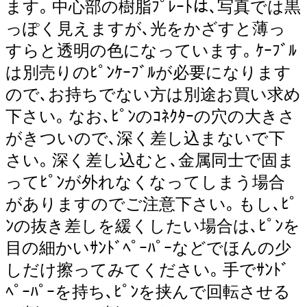
ます｡ 中心部の樹脂ﾌﾟﾚｰﾄは､写真では黒
っぽく見えますが､光をかざすと薄っ
すらと透明の色になっています｡ ｹｰﾌﾞﾙ
は別売りのﾋﾟﾝｹｰﾌﾞﾙが必要になります
ので､お持ちでない方は別途お買い求め
下さい｡ なお､ﾋﾟﾝのｺﾈｸﾀｰの穴の大きさ
がきついので､深く差し込まないで下
さい｡ 深く差し込むと､金属同士で固ま
ってﾋﾟﾝが外れなくなってしまう場合
がありますのでご注意下さい｡ もし､ﾋﾟ
ﾝの抜き差しを緩くしたい場合は､ﾋﾟﾝを
目の細かいｻﾝﾄﾞﾍﾟｰﾊﾟｰなどでほんの少
しだけ擦ってみてください｡ 手でｻﾝﾄﾞ
ﾍﾟｰﾊﾟｰを持ち､ﾋﾟﾝを挟んで回転させる