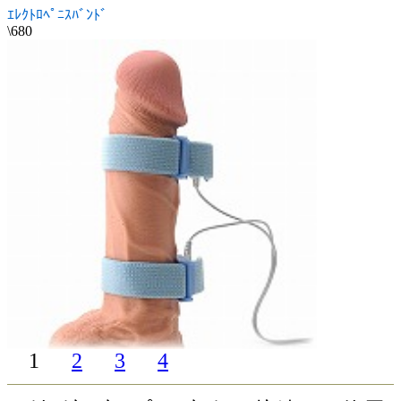
ｴﾚｸﾄﾛﾍﾟﾆｽﾊﾞﾝﾄﾞ
\680
1
2
3
4