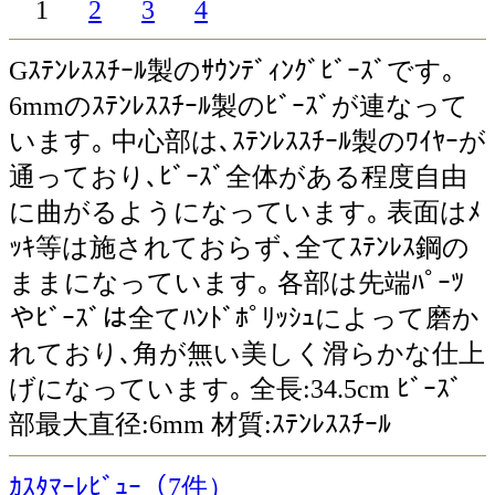
1
2
3
4
Gｽﾃﾝﾚｽｽﾁｰﾙ製のｻｳﾝﾃﾞｨﾝｸﾞﾋﾞｰｽﾞです｡
6mmのｽﾃﾝﾚｽｽﾁｰﾙ製のﾋﾞｰｽﾞが連なって
います｡ 中心部は､ｽﾃﾝﾚｽｽﾁｰﾙ製のﾜｲﾔｰが
通っており､ﾋﾞｰｽﾞ全体がある程度自由
に曲がるようになっています｡ 表面はﾒ
ｯｷ等は施されておらず､全てｽﾃﾝﾚｽ鋼の
ままになっています｡ 各部は先端ﾊﾟｰﾂ
やﾋﾞｰｽﾞは全てﾊﾝﾄﾞﾎﾟﾘｯｼｭによって磨か
れており､角が無い美しく滑らかな仕上
げになっています｡ 全長:34.5cm ﾋﾞｰｽﾞ
部最大直径:6mm 材質:ｽﾃﾝﾚｽｽﾁｰﾙ
ｶｽﾀﾏｰﾚﾋﾞｭｰ（7件）