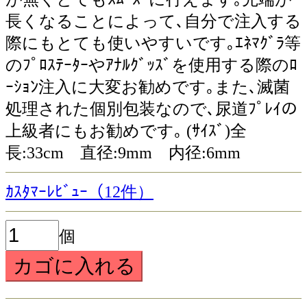
長くなることによって､自分で注入する
際にもとても使いやすいです｡ｴﾈﾏｸﾞﾗ等
のﾌﾟﾛｽﾃｰﾀｰやｱﾅﾙｸﾞｯｽﾞを使用する際のﾛ
ｰｼｮﾝ注入に大変お勧めです｡また､滅菌
処理された個別包装なので､尿道ﾌﾟﾚｲの
上級者にもお勧めです｡ (ｻｲｽﾞ)全
長:33cm 直径:9mm 内径:6mm
ｶｽﾀﾏｰﾚﾋﾞｭｰ（12件）
個