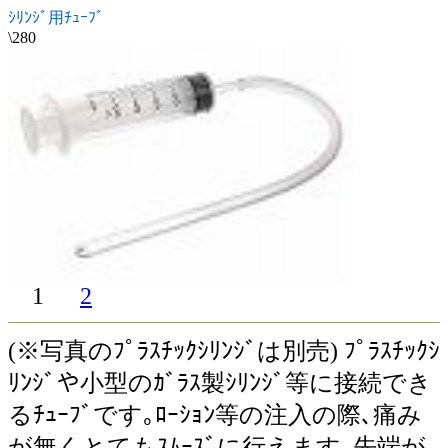
ｼﾘﾝｼﾞ用ﾁｭｰﾌﾞ
\280
1
2
(※写真のﾌﾟﾗｽﾁｯｸｼﾘﾝｼﾞは別売) ﾌﾟﾗｽﾁｯｸｼ
ﾘﾝｼﾞや小型のｶﾞﾗｽ製ｼﾘﾝｼﾞ等に接続でき
るﾁｭｰﾌﾞです｡ﾛｰｼｮﾝ等の注入の際､痛み
が無くとてもｽﾑｰｽﾞに行えます｡先端が