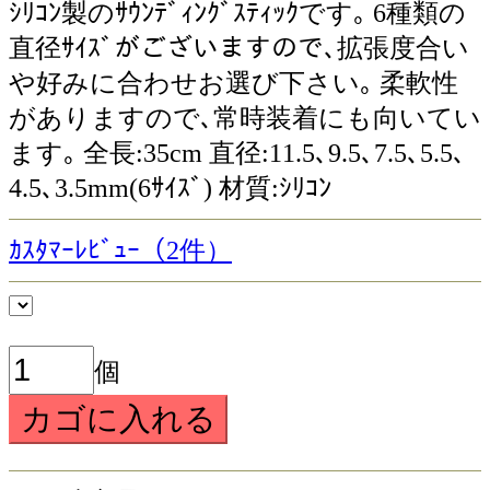
ｼﾘｺﾝ製のｻｳﾝﾃﾞｨﾝｸﾞｽﾃｨｯｸです｡ 6種類の
直径ｻｲｽﾞがございますので､拡張度合い
や好みに合わせお選び下さい｡ 柔軟性
がありますので､常時装着にも向いてい
ます｡ 全長:35cm 直径:11.5､9.5､7.5､5.5､
4.5､3.5mm(6ｻｲｽﾞ) 材質:ｼﾘｺﾝ
ｶｽﾀﾏｰﾚﾋﾞｭｰ（2件）
個