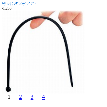
ｼﾘｺﾝｻｳﾝﾃﾞｨﾝｸﾞﾌﾞｼﾞｰ
\1,230
1
2
3
4