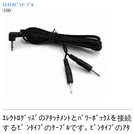
ｴﾚｸﾄﾛﾋﾟﾝｹｰﾌﾞﾙ
\160
ｴﾚｸﾄﾛｸﾞｯｽﾞのｱﾀｯﾁﾒﾝﾄとﾊﾟﾜｰﾎﾞｯｸｽを接続
するﾋﾟ ﾝﾀｲﾌﾟのｹｰﾌﾞﾙです｡ ﾋﾟﾝﾀｲﾌﾟのｱﾀ