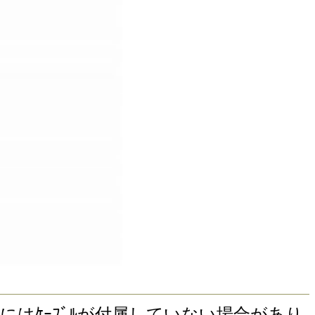
 ｱﾀｯﾁﾒﾝﾄにはｹｰﾌﾞﾙが付属していない場合があり