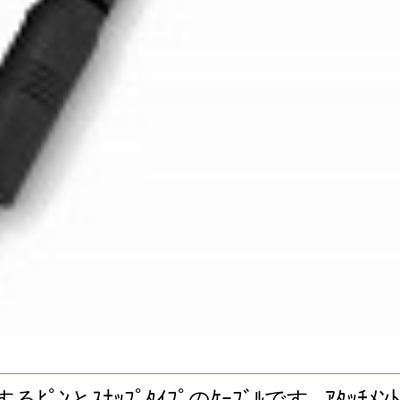
ｽを接続するﾋﾟﾝとｽﾅｯﾌﾟﾀｲﾌﾟのｹｰﾌﾞﾙです｡