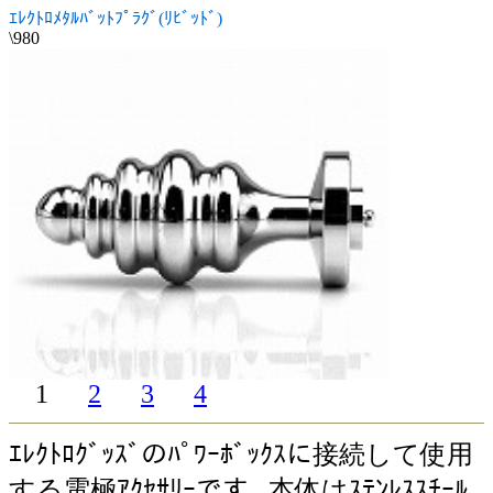
ｴﾚｸﾄﾛﾒﾀﾙﾊﾞｯﾄﾌﾟﾗｸﾞ(ﾘﾋﾞｯﾄﾞ)
\980
1
2
3
4
ｴﾚｸﾄﾛｸﾞｯｽﾞのﾊﾟﾜｰﾎﾞｯｸｽに接続して使用
する電極ｱｸｾｻﾘｰです｡ 本体はｽﾃﾝﾚｽｽﾁｰﾙ