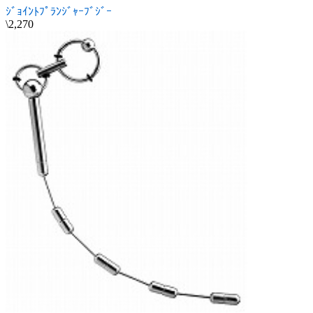
ｼﾞｮｲﾝﾄﾌﾟﾗﾝｼﾞｬｰﾌﾞｼﾞｰ
\2,270