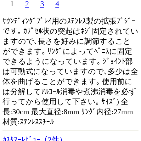
1
2
3
4
ｻｳﾝﾃﾞｨﾝｸﾞﾌﾟﾚｲ用のｽﾃﾝﾚｽ製の拡張ﾌﾞｼﾞｰ
です｡ ｶﾌﾟｾﾙ状の突起はﾈｼﾞ固定されてい
ますので､長さを好みに調節すること
ができます｡ ﾘﾝｸﾞによってﾍﾟﾆｽに固定
できるようになっています｡ ｼﾞｮｲﾝﾄ部
は可動式になっていますので､多少は全
体を曲げることができます｡ 使用前に
は分解してｱﾙｺｰﾙ消毒や煮沸消毒を必ず
行ってから使用して下さい｡ ｻｲｽﾞ) 全
長:30cm 最大直径:8mm ﾘﾝｸﾞ内径:27mm
材質:ｽﾃﾝﾚｽｽﾁｰﾙ
ｶｽﾀﾏｰﾚﾋﾞｭｰ（2件）