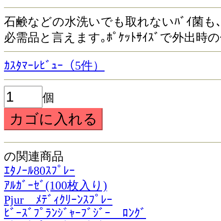
石鹸などの水洗いでも取れないﾊﾞｲ菌も､
必需品と言えます｡ﾎﾟｹｯﾄｻｲｽﾞで外出
ｶｽﾀﾏｰﾚﾋﾞｭｰ（5件）
個
の関連商品
ｴﾀﾉｰﾙ80ｽﾌﾟﾚｰ
ｱﾙｶﾞｰｾﾞ(100枚入り)
Pjur ﾒﾃﾞｨｸﾘｰﾝｽﾌﾟﾚｰ
ﾋﾞｰｽﾞﾌﾟﾗﾝｼﾞｬｰﾌﾞｼﾞｰ ﾛﾝｸﾞ