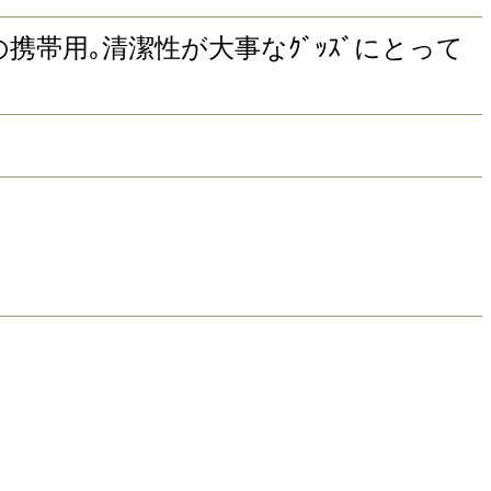
の携帯用｡清潔性が大事なｸﾞｯｽﾞにとって