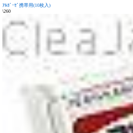
ｱﾙｶﾞｰｾﾞ携帯用(10枚入)
\260