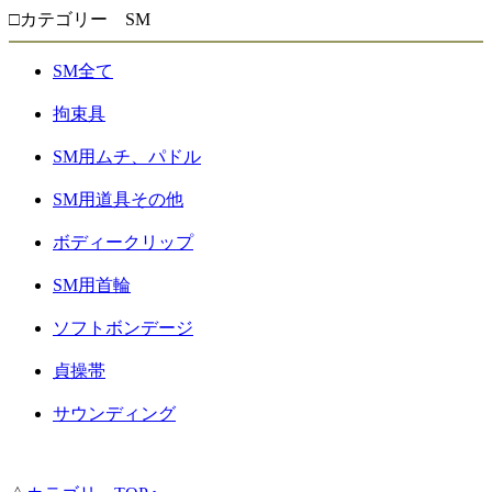
□カテゴリー SM
SM全て
拘束具
SM用ムチ、パドル
SM用道具その他
ボディークリップ
SM用首輪
ソフトボンデージ
貞操帯
サウンディング