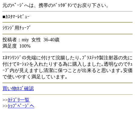
元のﾍﾟｰｼﾞへは、携帯のﾊﾞｯｸﾎﾞﾀﾝでお戻り下さい。
■ｶｽﾀﾏｰﾚﾋﾞｭｰ
ｼﾘﾝｼﾞ用ﾁｭｰﾌﾞ
投稿者：miy 女性 36-40歳
満足度 100%
ｴﾈﾏｼﾘﾝｼﾞの先端に付けて浣腸したり､ﾌﾟﾗｽﾃｯｸ製注射器の先に
付けてﾛｰｼｮﾝを入れたりする為に購入しました｡透明なのでﾁｭ
ｰﾌﾞ内が見えますし清潔に保つことが出来ると思います｡安価
で使いやすく満足しています｡
買い物ｶｺﾞ確認
>>
ｶﾃｺﾞﾘ一覧
>>
ﾄｯﾌﾟﾍﾟｰｼﾞへ