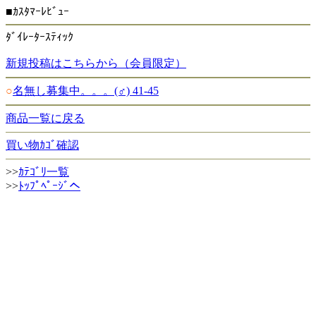
■ｶｽﾀﾏｰﾚﾋﾞｭｰ
ﾀﾞｲﾚｰﾀｰｽﾃｨｯｸ
新規投稿はこちらから（会員限定）
○
名無し募集中。。。(♂) 41-45
商品一覧に戻る
買い物ｶｺﾞ確認
>>
ｶﾃｺﾞﾘ一覧
>>
ﾄｯﾌﾟﾍﾟｰｼﾞへ