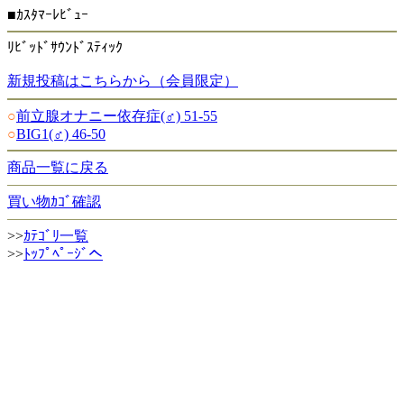
■ｶｽﾀﾏｰﾚﾋﾞｭｰ
ﾘﾋﾞｯﾄﾞｻｳﾝﾄﾞｽﾃｨｯｸ
新規投稿はこちらから（会員限定）
○
前立腺オナニー依存症(♂) 51-55
○
BIG1(♂) 46-50
商品一覧に戻る
買い物ｶｺﾞ確認
>>
ｶﾃｺﾞﾘ一覧
>>
ﾄｯﾌﾟﾍﾟｰｼﾞへ