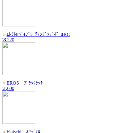
○
ｴﾚｸﾄﾛﾊﾞｲﾌﾞﾚｰﾃｨﾝｸﾞﾗﾌﾞﾎﾞｰﾙRC
\8,220
○
EROS ﾌﾞﾗｯｸﾀｯﾁ
\1,600
○
Flutschi ｵﾘｼﾞﾅﾙ