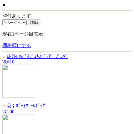
■
50件あります
現在1ページ目表示
価格順にする
○
ｴﾚｸﾄﾛ&ﾊﾞｲﾌﾞｴｷｽﾊﾟﾝﾀﾞｰﾌﾟﾗｸﾞ
\6,610
○
吸引ﾎﾟｰﾄﾎﾞｰﾙｷﾞｬｸﾞ
\3,200