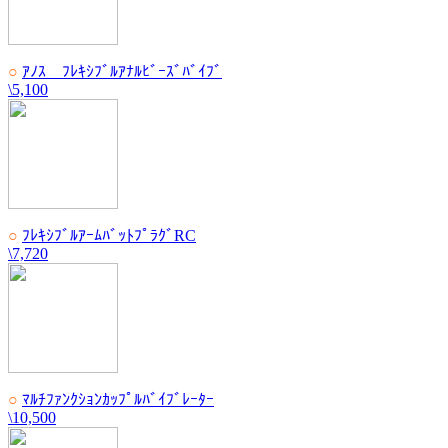
○
ｱﾉｽ ﾌﾚｷｼﾌﾞﾙｱﾅﾙﾋﾞｰｽﾞﾊﾞｲﾌﾞ
\5,100
○
ﾌﾚｷｼﾌﾞﾙｱｰﾑﾊﾞｯﾄﾌﾟﾗｸﾞRC
\7,720
○
ﾏﾙﾁﾌｧﾝｸｼｮﾝｶｯﾌﾟﾙﾊﾞｲﾌﾞﾚｰﾀｰ
\10,500