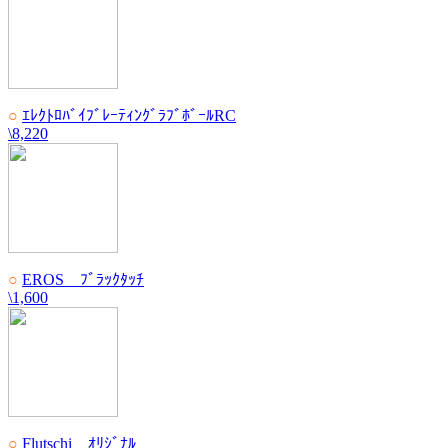
○
ｴﾚｸﾄﾛﾊﾞｲﾌﾞﾚｰﾃｨﾝｸﾞﾗﾌﾞﾎﾞｰﾙRC
\8,220
○
EROS ﾌﾞﾗｯｸﾀｯﾁ
\1,600
○
Flutschi ｵﾘｼﾞﾅﾙ