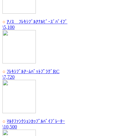
○
ｱﾉｽ ﾌﾚｷｼﾌﾞﾙｱﾅﾙﾋﾞｰｽﾞﾊﾞｲﾌﾞ
\5,100
○
ﾌﾚｷｼﾌﾞﾙｱｰﾑﾊﾞｯﾄﾌﾟﾗｸﾞRC
\7,720
○
ﾏﾙﾁﾌｧﾝｸｼｮﾝｶｯﾌﾟﾙﾊﾞｲﾌﾞﾚｰﾀｰ
\10,500