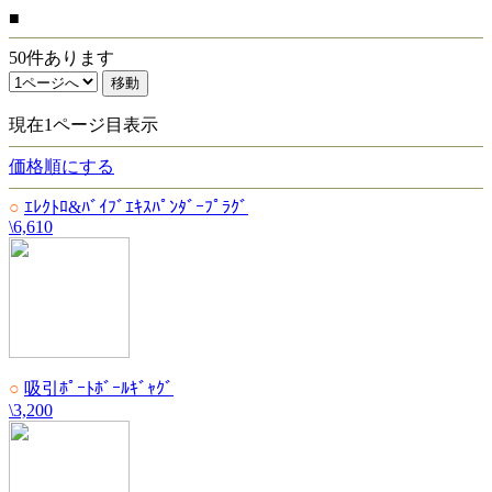
■
50件あります
現在1ページ目表示
価格順にする
○
ｴﾚｸﾄﾛ&ﾊﾞｲﾌﾞｴｷｽﾊﾟﾝﾀﾞｰﾌﾟﾗｸﾞ
\6,610
○
吸引ﾎﾟｰﾄﾎﾞｰﾙｷﾞｬｸﾞ
\3,200