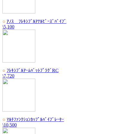
○
ｱﾉｽ ﾌﾚｷｼﾌﾞﾙｱﾅﾙﾋﾞｰｽﾞﾊﾞｲﾌﾞ
\5,100
○
ﾌﾚｷｼﾌﾞﾙｱｰﾑﾊﾞｯﾄﾌﾟﾗｸﾞRC
\7,720
○
ﾏﾙﾁﾌｧﾝｸｼｮﾝｶｯﾌﾟﾙﾊﾞｲﾌﾞﾚｰﾀｰ
\10,500