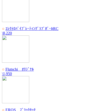
○
ｴﾚｸﾄﾛﾊﾞｲﾌﾞﾚｰﾃｨﾝｸﾞﾗﾌﾞﾎﾞｰﾙRC
\8,220
○
Flutschi ｵﾘｼﾞﾅﾙ
\1,950
○
EROS ﾌﾞﾗｯｸﾀｯﾁ