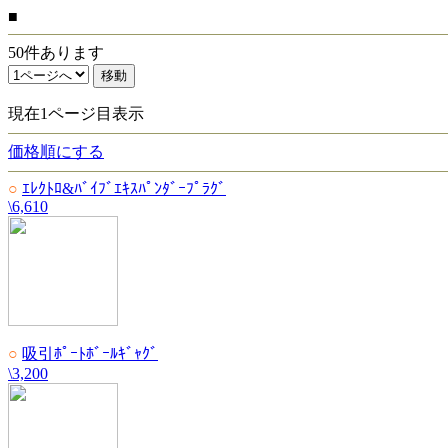
■
50件あります
現在1ページ目表示
価格順にする
○
ｴﾚｸﾄﾛ&ﾊﾞｲﾌﾞｴｷｽﾊﾟﾝﾀﾞｰﾌﾟﾗｸﾞ
\6,610
○
吸引ﾎﾟｰﾄﾎﾞｰﾙｷﾞｬｸﾞ
\3,200