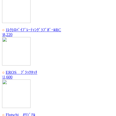
○
ｴﾚｸﾄﾛﾊﾞｲﾌﾞﾚｰﾃｨﾝｸﾞﾗﾌﾞﾎﾞｰﾙRC
\8,220
○
EROS ﾌﾞﾗｯｸﾀｯﾁ
\1,600
○
Flutschi ｵﾘｼﾞﾅﾙ