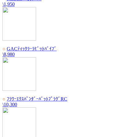
\1,950
○
GACﾃｨｯｸﾗｰﾗﾋﾞｯﾄﾊﾞｲﾌﾞ
\8,980
○
ﾌﾗﾜｰｴｸｽﾊﾟﾝﾀﾞｰﾊﾞｯﾄﾌﾟﾗｸﾞRC
\10,300