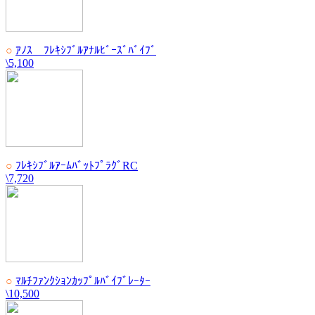
○
ｱﾉｽ ﾌﾚｷｼﾌﾞﾙｱﾅﾙﾋﾞｰｽﾞﾊﾞｲﾌﾞ
\5,100
○
ﾌﾚｷｼﾌﾞﾙｱｰﾑﾊﾞｯﾄﾌﾟﾗｸﾞRC
\7,720
○
ﾏﾙﾁﾌｧﾝｸｼｮﾝｶｯﾌﾟﾙﾊﾞｲﾌﾞﾚｰﾀｰ
\10,500