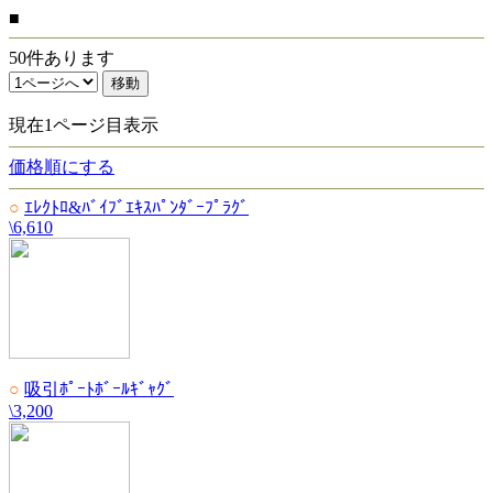
■
50件あります
現在1ページ目表示
価格順にする
○
ｴﾚｸﾄﾛ&ﾊﾞｲﾌﾞｴｷｽﾊﾟﾝﾀﾞｰﾌﾟﾗｸﾞ
\6,610
○
吸引ﾎﾟｰﾄﾎﾞｰﾙｷﾞｬｸﾞ
\3,200