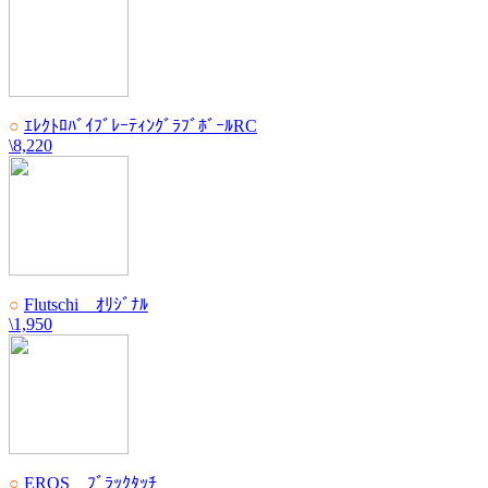
○
ｴﾚｸﾄﾛﾊﾞｲﾌﾞﾚｰﾃｨﾝｸﾞﾗﾌﾞﾎﾞｰﾙRC
\8,220
○
Flutschi ｵﾘｼﾞﾅﾙ
\1,950
○
EROS ﾌﾞﾗｯｸﾀｯﾁ