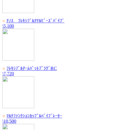
○
ｱﾉｽ ﾌﾚｷｼﾌﾞﾙｱﾅﾙﾋﾞｰｽﾞﾊﾞｲﾌﾞ
\5,100
○
ﾌﾚｷｼﾌﾞﾙｱｰﾑﾊﾞｯﾄﾌﾟﾗｸﾞRC
\7,720
○
ﾏﾙﾁﾌｧﾝｸｼｮﾝｶｯﾌﾟﾙﾊﾞｲﾌﾞﾚｰﾀｰ
\10,500