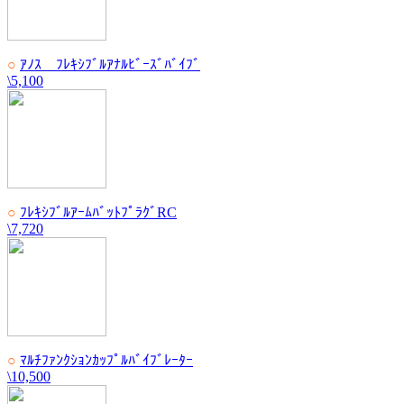
○
ｱﾉｽ ﾌﾚｷｼﾌﾞﾙｱﾅﾙﾋﾞｰｽﾞﾊﾞｲﾌﾞ
\5,100
○
ﾌﾚｷｼﾌﾞﾙｱｰﾑﾊﾞｯﾄﾌﾟﾗｸﾞRC
\7,720
○
ﾏﾙﾁﾌｧﾝｸｼｮﾝｶｯﾌﾟﾙﾊﾞｲﾌﾞﾚｰﾀｰ
\10,500