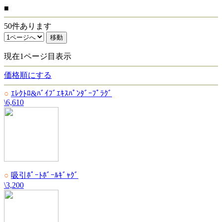
■
50件あります
現在1ページ目表示
価格順にする
○
ｴﾚｸﾄﾛ&ﾊﾞｲﾌﾞｴｷｽﾊﾟﾝﾀﾞｰﾌﾟﾗｸﾞ
\6,610
○
吸引ﾎﾟｰﾄﾎﾞｰﾙｷﾞｬｸﾞ
\3,200