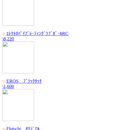
○
ｴﾚｸﾄﾛﾊﾞｲﾌﾞﾚｰﾃｨﾝｸﾞﾗﾌﾞﾎﾞｰﾙRC
\8,220
○
EROS ﾌﾞﾗｯｸﾀｯﾁ
\1,600
○
Flutschi ｵﾘｼﾞﾅﾙ