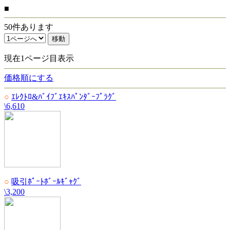
■
50件あります
現在1ページ目表示
価格順にする
○
ｴﾚｸﾄﾛ&ﾊﾞｲﾌﾞｴｷｽﾊﾟﾝﾀﾞｰﾌﾟﾗｸﾞ
\6,610
○
吸引ﾎﾟｰﾄﾎﾞｰﾙｷﾞｬｸﾞ
\3,200