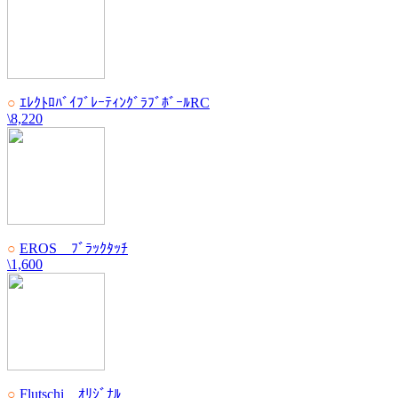
○
ｴﾚｸﾄﾛﾊﾞｲﾌﾞﾚｰﾃｨﾝｸﾞﾗﾌﾞﾎﾞｰﾙRC
\8,220
○
EROS ﾌﾞﾗｯｸﾀｯﾁ
\1,600
○
Flutschi ｵﾘｼﾞﾅﾙ