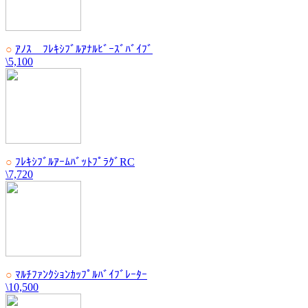
○
ｱﾉｽ ﾌﾚｷｼﾌﾞﾙｱﾅﾙﾋﾞｰｽﾞﾊﾞｲﾌﾞ
\5,100
○
ﾌﾚｷｼﾌﾞﾙｱｰﾑﾊﾞｯﾄﾌﾟﾗｸﾞRC
\7,720
○
ﾏﾙﾁﾌｧﾝｸｼｮﾝｶｯﾌﾟﾙﾊﾞｲﾌﾞﾚｰﾀｰ
\10,500