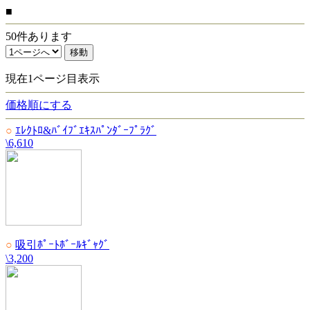
■
50件あります
現在1ページ目表示
価格順にする
○
ｴﾚｸﾄﾛ&ﾊﾞｲﾌﾞｴｷｽﾊﾟﾝﾀﾞｰﾌﾟﾗｸﾞ
\6,610
○
吸引ﾎﾟｰﾄﾎﾞｰﾙｷﾞｬｸﾞ
\3,200