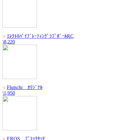
○
ｴﾚｸﾄﾛﾊﾞｲﾌﾞﾚｰﾃｨﾝｸﾞﾗﾌﾞﾎﾞｰﾙRC
\8,220
○
Flutschi ｵﾘｼﾞﾅﾙ
\1,950
○
EROS ﾌﾞﾗｯｸﾀｯﾁ