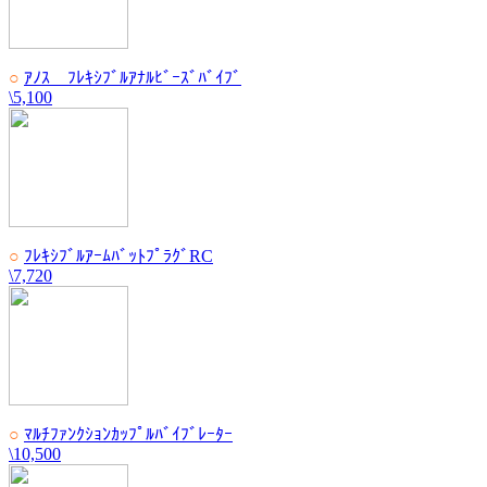
○
ｱﾉｽ ﾌﾚｷｼﾌﾞﾙｱﾅﾙﾋﾞｰｽﾞﾊﾞｲﾌﾞ
\5,100
○
ﾌﾚｷｼﾌﾞﾙｱｰﾑﾊﾞｯﾄﾌﾟﾗｸﾞRC
\7,720
○
ﾏﾙﾁﾌｧﾝｸｼｮﾝｶｯﾌﾟﾙﾊﾞｲﾌﾞﾚｰﾀｰ
\10,500