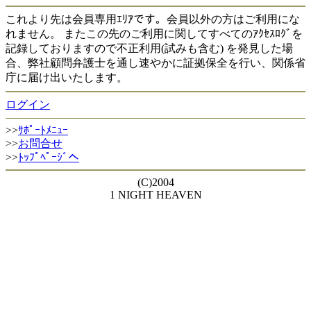
これより先は会員専用ｴﾘｱです。会員以外の方はご利用にな
れません。 またこの先のご利用に関してすべてのｱｸｾｽﾛｸﾞを
記録しておりますので不正利用(試みも含む) を発見した場
合、弊社顧問弁護士を通し速やかに証拠保全を行い、関係省
庁に届け出いたします。
ログイン
>>
ｻﾎﾟｰﾄﾒﾆｭｰ
>>
お問合せ
>>
ﾄｯﾌﾟﾍﾟｰｼﾞへ
(C)2004
1 NIGHT HEAVEN